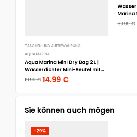
Wasserd
Marina 9
Trager
69.99
€
TASCHEN UND AUFBEWAHRUNG
AQUA MARINA
Aqua Marina Mini Dry Bag 2 L |
Wasserdichter Mini-Beutel mit
Karabiner
14.99
€
19.99
€
Sie können auch mögen
-29%