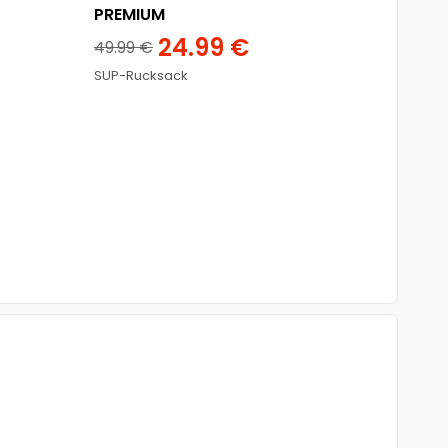
PREMIUM
24.99
€
49.99
€
SUP-Rucksack
TASCHE
AQUA M
SUP R
49.
SUP-Ru