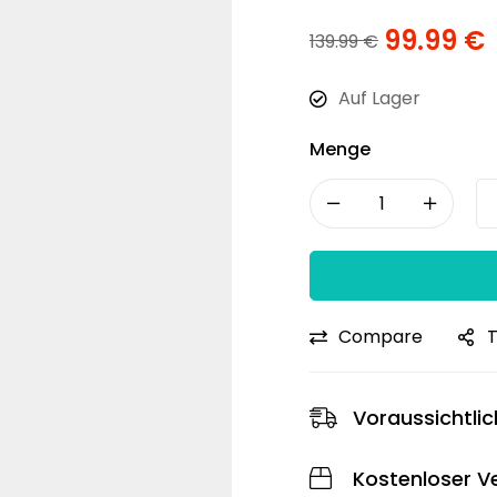
99.99
€
139.99
€
Auf Lager
Menge
Compare
T
Voraussichtlic
Kostenloser V