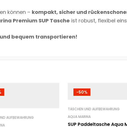
eren können –
kompakt, sicher und rückenschon
rina Premium SUP Tasche
ist robust, flexibel ein
ll und bequem transportieren!
%
-50%
TASCHEN UND AUFBEWAHRUNG
AQUA MARINA
UND AUFBEWAHRUNG
SUP Paddeltasche Aqua M
INA