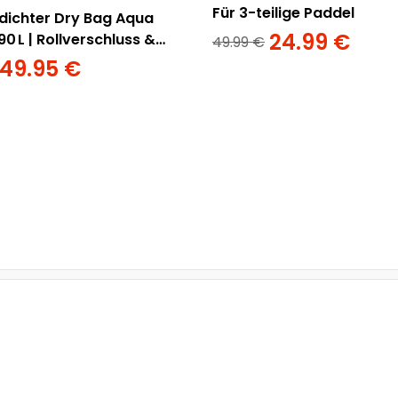
Für 3-teilige Paddel
ichter Dry Bag Aqua
24.99
€
0 L | Rollverschluss &
49.99
€
iemen
49.95
€