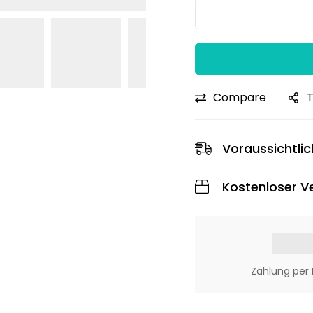
wagen
aus
Aluminium
|
Bis
Compare
T
70 kg
Tragkraft
Voraussichtlic
Kostenloser V
Zahlung per 