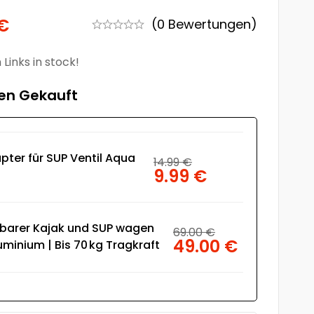
€
(0 Bewertungen)
Links in stock!
en Gekauft
pter für SUP Ventil Aqua
14.99
€
9.99
€
a
tbarer Kajak und SUP wagen
69.00
€
49.00
€
uminium | Bis 70 kg Tragkraft