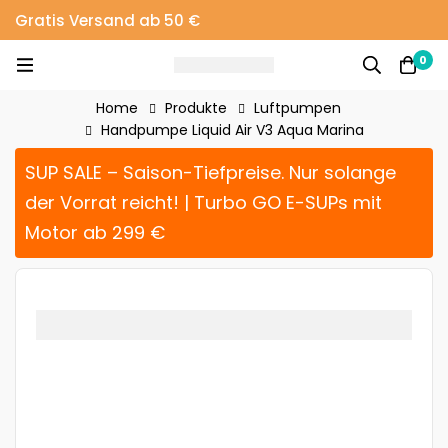
Gratis Versand ab 50 €
0
Home
Produkte
Luftpumpen
Handpumpe Liquid Air V3 Aqua Marina
SUP SALE – Saison-Tiefpreise. Nur solange
der Vorrat reicht! | Turbo GO E-SUPs mit
Motor ab 299 €