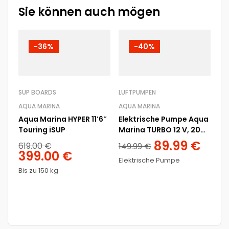
Sie können auch mögen
-36%
-40%
SUP BOARDS
LUFTPUMPEN
AQUA MARINA
AQUA MARINA
Aqua Marina HYPER 11′6″
Elektrische Pumpe Aqua
Touring iSUP
Marina TURBO 12 V, 20
TA
psi
89.99
€
619.00
€
149.99
€
AU
399.00
€
Elektrische Pumpe
AQ
Bis zu 150 kg
SU
Ma
Pa
49