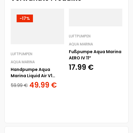
-17%
LUFTPUMPEN
AQUA MARINA
Fußpumpe Aqua Marina
LUFTPUMPEN
AERO IV 11”
AQUA MARINA
17.99
€
Handpumpe Aqua
LU
Marina Liquid Air V1
AQ
Double Action 20 psi
49.99
€
59.99
€
Ha
Ma
2
Ha